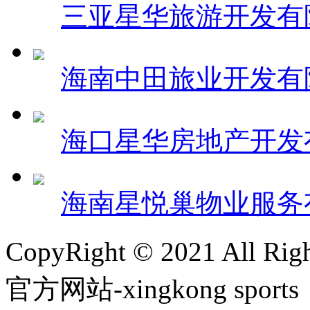
三亚星华旅游开发有
海南中田旅业开发有
海口星华房地产开发
海南星悦巢物业服务
CopyRight © 2021 All 
官方网站-xingkong spor