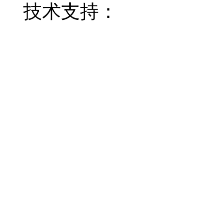
技术支持：