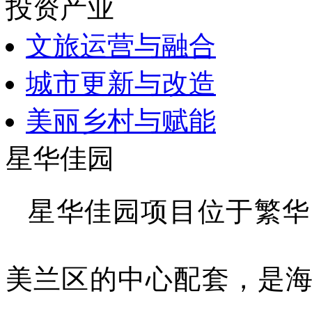
投资产业
文旅运营与融合
城市更新与改造
美丽乡村与赋能
星华佳园
星华佳园项目位于繁华
美兰区的中心配套，是