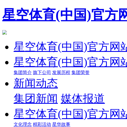
星空体育(中国)官方网站-x
星空体育(中国)官方网站-xin
星空体育(中国)官方网站-xin
集团简介
旗下公司
发展历程
集团荣誉
新闻动态
集团新闻
媒体报道
星空体育(中国)官方网站-xin
文化理念
精彩活动
星华故事