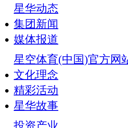
星华动态
集团新闻
媒体报道
星空体育(中国)官方网站-xin
文化理念
精彩活动
星华故事
投资产业