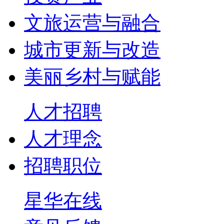
文旅运营与融合
城市更新与改造
美丽乡村与赋能
人才招聘
人才理念
招聘职位
星华在线